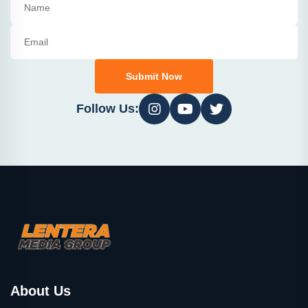
Submit Now
Follow Us:
About Us