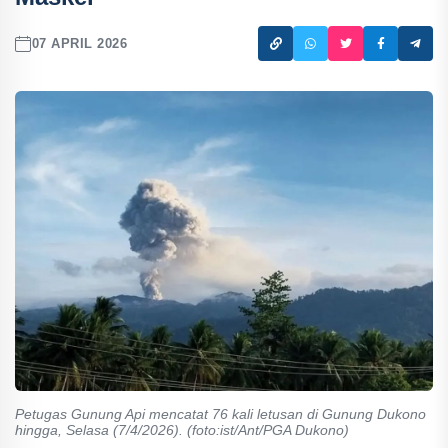
07 APRIL 2026
Petugas Gunung Api mencatat 76 kali letusan di Gunung Dukono
hingga, Selasa (7/4/2026). (foto:ist/Ant/PGA Dukono)