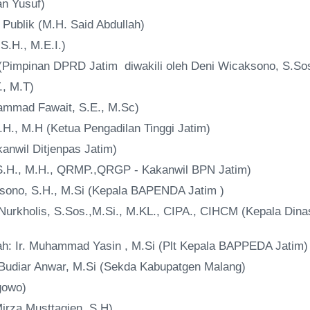
an Yusuf)
 Publik (M.H. Said Abdullah)
 S.H., M.E.I.)
 (Pimpinan DPRD Jatim diwakili oleh Deni Wicaksono, S.So
., M.T)
ammad Fawait, S.E., M.Sc)
.H., M.H (Ketua Pengadilan Tinggi Jatim)
anwil Ditjenpas Jatim)
,S.H., M.H., QRMP.,QRGP - Kakanwil BPN Jatim)
sono, S.H., M.Si (Kepala BAPENDA Jatim )
Nurkholis, S.Sos.,M.Si., M.KL., CIPA., CIHCM (Kepala Dina
h: Ir. Muhammad Yasin , M.Si (Plt Kepala BAPPEDA Jatim)
Budiar Anwar, M.Si (Sekda Kabupatgen Malang)
gowo)
Mirza Musttaqien, S.H)