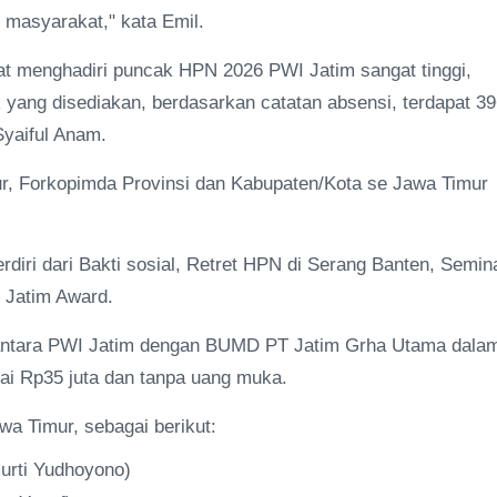
 masyarakat," kata Emil.
kat menghadiri puncak HPN 2026 PWI Jatim sangat tinggi,
 yang disediakan, berdasarkan catatan absensi, terdapat 3
Syaiful Anam.
r, Forkopimda Provinsi dan Kabupaten/Kota se Jawa Timur
diri dari Bakti sosial, Retret HPN di Serang Banten, Semina
 Jatim Award.
U antara PWI Jatim dengan BUMD PT Jatim Grha Utama dala
lai Rp35 juta dan tanpa uang muka.
a Timur, sebagai berikut:
murti Yudhoyono)