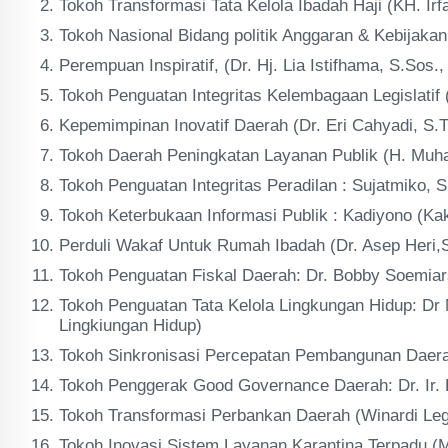
Tokoh Transformasi Tata Kelola Ibadah Haji (KH. Irf
Tokoh Nasional Bidang politik Anggaran & Kebijakan
Perempuan Inspiratif, (Dr. Hj. Lia Istifhama, S.Sos.,
Tokoh Penguatan Integritas Kelembagaan Legislatif
Kepemimpinan Inovatif Daerah (Dr. Eri Cahyadi, S.T
Tokoh Daerah Peningkatan Layanan Publik (H. Muh
Tokoh Penguatan Integritas Peradilan : Sujatmiko, S
Tokoh Keterbukaan Informasi Publik : Kadiyono (Kak
Perduli Wakaf Untuk Rumah Ibadah (Dr. Asep Heri
Tokoh Penguatan Fiskal Daerah: Dr. Bobby Soemiar
Tokoh Penguatan Tata Kelola Lingkungan Hidup: Dr 
Lingkiungan Hidup)
Tokoh Sinkronisasi Percepatan Pembangunan Daera
Tokoh Penggerak Good Governance Daerah: Dr. Ir. 
Tokoh Transformasi Perbankan Daerah (Winardi Le
Tokoh Inovasi Sistem Layanan Karantina Terpadu (