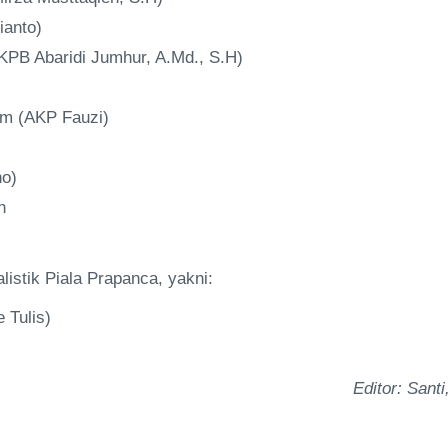
ianto)
PB Abaridi Jumhur, A.Md., S.H)
m (AKP Fauzi)
no)
n
stik Piala Prapanca, yakni:
 Tulis)
Editor: Santi