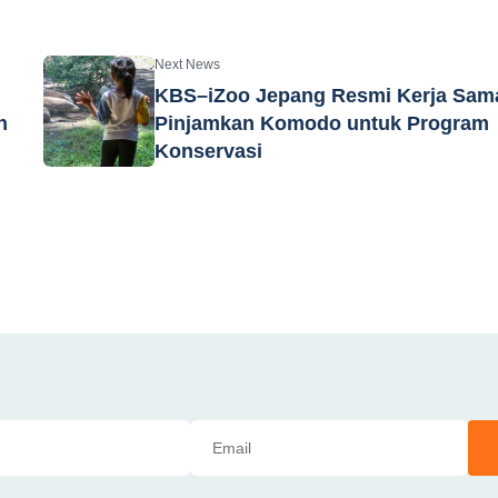
Next News
KBS–iZoo Jepang Resmi Kerja Sam
h
Pinjamkan Komodo untuk Program
Konservasi