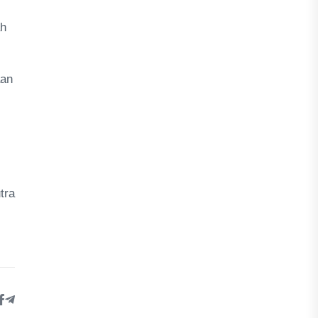
ah
aan
tra