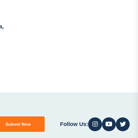
a,
Follow Us:
Submit Now