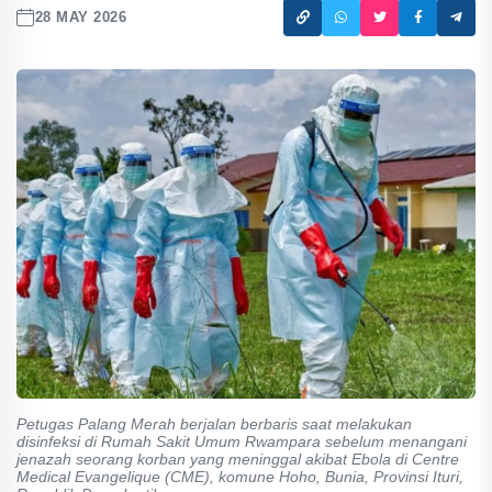
28 MAY 2026
Petugas Palang Merah berjalan berbaris saat melakukan
disinfeksi di Rumah Sakit Umum Rwampara sebelum menangani
jenazah seorang korban yang meninggal akibat Ebola di Centre
Medical Evangelique (CME), komune Hoho, Bunia, Provinsi Ituri,