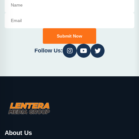
Submit Now
Follow Us:
About Us