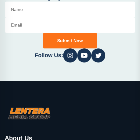
Submit Now
Follow Us:
About Us