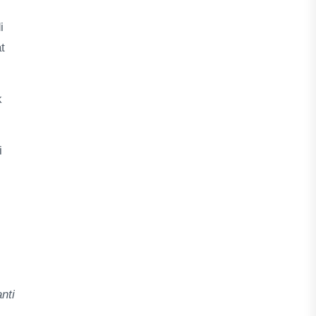
i
t
k
i
nti