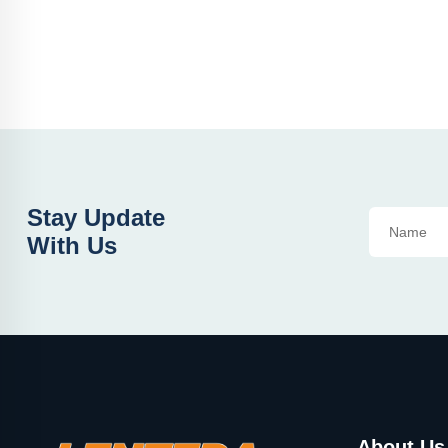
Stay Update
With Us
About Us