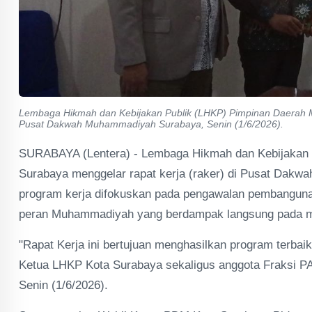
Lembaga Hikmah dan Kebijakan Publik (LHKP) Pimpinan Daerah M
Pusat Dakwah Muhammadiyah Surabaya, Senin (1/6/2026).
SURABAYA (Lentera) - Lembaga Hikmah dan Kebijakan
Surabaya menggelar rapat kerja (raker) di Pusat Dak
program kerja difokuskan pada pengawalan pembangunan
peran Muhammadiyah yang berdampak langsung pada m
"Rapat Kerja ini bertujuan menghasilkan program terb
Ketua LHKP Kota Surabaya sekaligus anggota Fraksi 
Senin (1/6/2026).