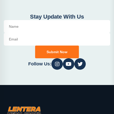
Stay Update With Us
Submit Now
Follow Us: