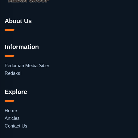
About Us
Information
Pedoman Media Siber
Redaksi
Explore
Home
Articles
Contact Us