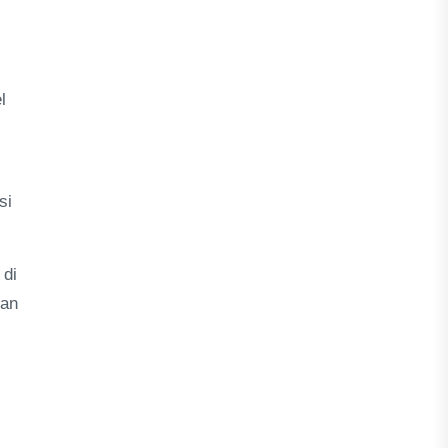
l
si
 di
pan