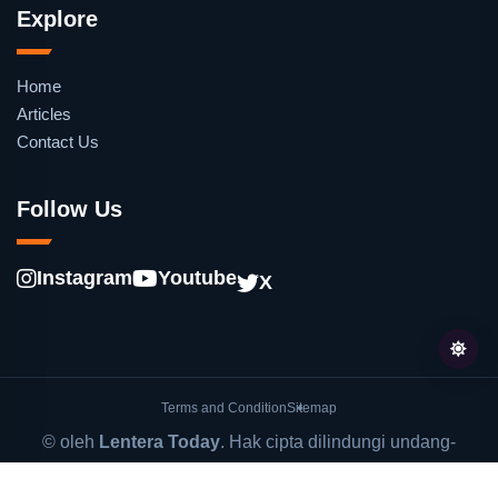
Explore
Home
Articles
Contact Us
Follow Us
Instagram
Youtube
X
Terms and Condition
Sitemap
© oleh
Lentera Today
. Hak cipta dilindungi undang-
undang.