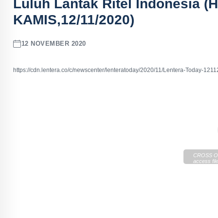
Luluh Lantak Ritel Indonesia
KAMIS,12/11/2020)
12 NOVEMBER 2020
https://cdn.lentera.co/c/newscenter/lenteratoday/2020/11/Lentera-Today-1211
CROSS OR
access file
https://cd
Today-121