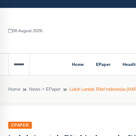
08 August 2026
Home
EPaper
Headl
Home
News > EPaper
Luluh Lantak Ritel Indonesia 
EPAPER