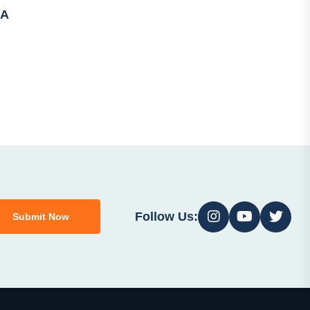
RA
Follow Us:
Submit Now