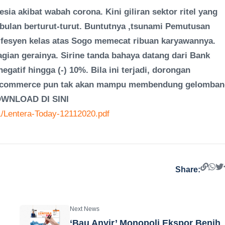
a akibat wabah corona. Kini giliran sektor ritel yang
 bulan berturut-turut. Buntutnya ,tsunami Pemutusan
l fesyen kelas atas Sogo memecat ribuan karyawannya.
an gerainya. Sirine tanda bahaya datang dari Bank
gatif hingga (-) 10%. Bila ini terjadi, dorongan
n e-commerce pun tak akan mampu membendung gelomba
OWNLOAD DI SINI
11/Lentera-Today-12112020.pdf
Share:
Next News
‘Bau Anyir’ Monopoli Ekspor Benih