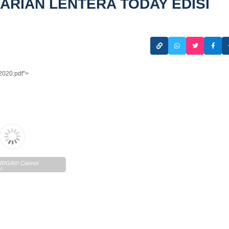
 (HARIAN LENTERA TODAY EDISI
2020.pdf">
IGIN!! Cannot
!
n.lentera.co/c/newscenter/lenteratoday/2020/11/Lentera-
12020.pdf