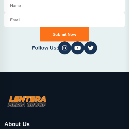
Submit Now
Follow Us:
About Us