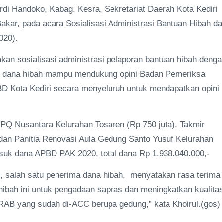
Ardi Handoko, Kabag. Kesra, Sekretariat Daerah Kota Kediri
kar, pada acara Sosialisasi Administrasi Bantuan Hibah d
020).
an sosialisasi administrasi pelaporan bantuan hibah deng
ran dana hibah mampu mendukung opini Badan Pemeriksa
 Kota Kediri secara menyeluruh untuk mendapatkan opini
PQ Nusantara Kelurahan Tosaren (Rp 750 juta), Takmir
dan Panitia Renovasi Aula Gedung Santo Yusuf Kelurahan
asuk dana APBD PAK 2020, total dana Rp 1.938.040.000,-
n, salah satu penerima dana hibah, menyatakan rasa terima
hibah ini untuk pengadaan sapras dan meningkatkan kualita
AB yang sudah di-ACC berupa gedung,” kata Khoirul.(gos)