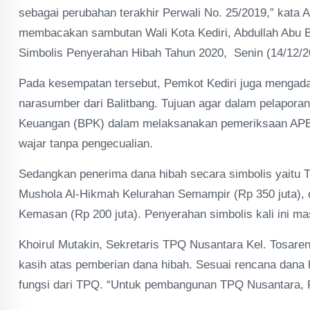
sebagai perubahan terakhir Perwali No. 25/2019,” kata 
membacakan sambutan Wali Kota Kediri, Abdullah Abu Ba
Simbolis Penyerahan Hibah Tahun 2020, Senin (14/12/2
Pada kesempatan tersebut, Pemkot Kediri juga mengadak
narasumber dari Balitbang. Tujuan agar dalam pelapo
Keuangan (BPK) dalam melaksanakan pemeriksaan APBD
wajar tanpa pengecualian.
Sedangkan penerima dana hibah secara simbolis yaitu T
Mushola Al-Hikmah Kelurahan Semampir (Rp 350 juta), 
Kemasan (Rp 200 juta). Penyerahan simbolis kali ini m
Khoirul Mutakin, Sekretaris TPQ Nusantara Kel. Tosare
kasih atas pemberian dana hibah. Sesuai rencana dana 
fungsi dari TPQ. “Untuk pembangunan TPQ Nusantara, R