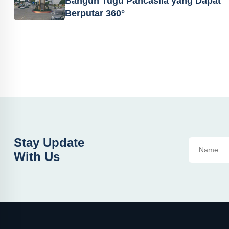
Bangun Tugu Pancasila yang Dapat
Berputar 360°
Stay Update
With Us