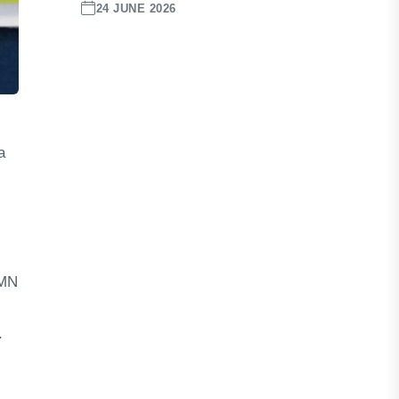
24 JUNE 2026
a
UMN
.