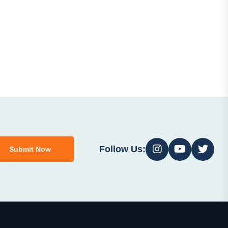
h
Follow Us:
Submit Now