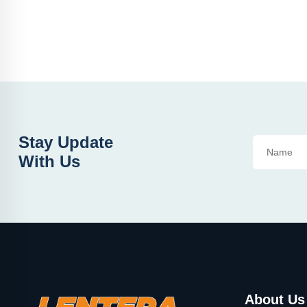
Stay Update
With Us
About Us