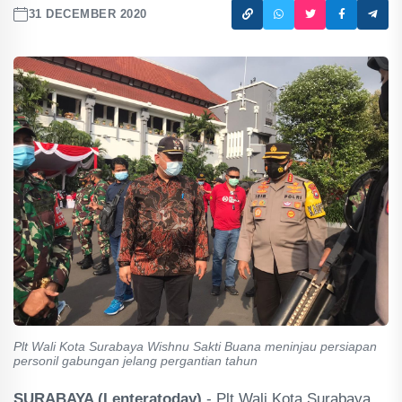
31 DECEMBER 2020
Plt Wali Kota Surabaya Wishnu Sakti Buana meninjau persiapan
personil gabungan jelang pergantian tahun
SURABAYA (Lenteratoday)
- Plt Wali Kota Surabaya,