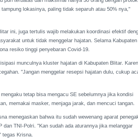
itu pun terbatas dan maksimal hanya 30 orang dengan protok
 tampung lokasinya, paling tidak separuh atau 50% nya,"
ar ini, juga tertulis wajib melakukan koordinasi efektif den
yarakat untuk tidak menggelar hajatan. Selama Kabupaten
ona resiko tinggi penyebaran Covid-19.
sipasi munculnya kluster hajatan di Kabupaten Blitar. Kare
egahan. "Jangan menggelar resepsi hajatan dulu, cukup ac
na mengaku tetap bisa mengacu SE sebelumnya jika kondisi
an, memakai masker, menjaga jarak, dan mencuci tangan.
risna menegaskan bahwa itu sudah wewenang aparat penega
PP dan TNI-Polri. "Kan sudah ada aturannya jika melanggar
 tegas Krisna.