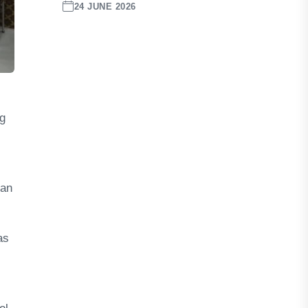
24 JUNE 2026
g
ian
as