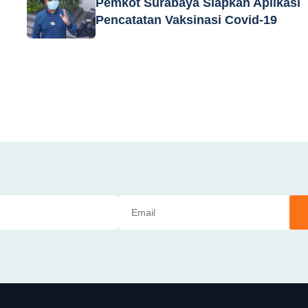
Pemkot Surabaya Siapkan Aplikasi
Pencatatan Vaksinasi Covid-19