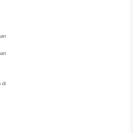
aan
ari
 di