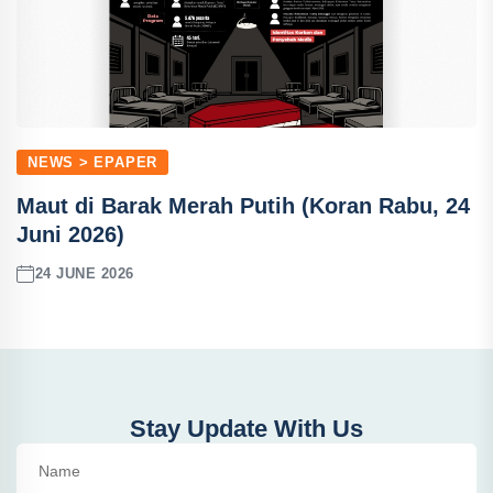
NEWS > EPAPER
Maut di Barak Merah Putih (Koran Rabu, 24
Juni 2026)
24 JUNE 2026
Stay Update With Us