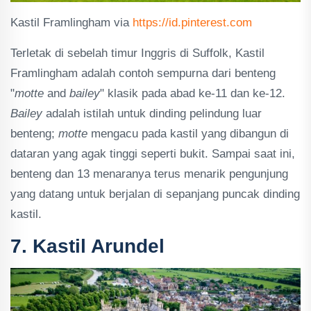
Kastil Framlingham via
https://id.pinterest.com
Terletak di sebelah timur Inggris di Suffolk, Kastil
Framlingham adalah contoh sempurna dari benteng
"
motte
and
bailey
" klasik pada abad ke-11 dan ke-12.
Bailey
adalah istilah untuk dinding pelindung luar
benteng;
motte
mengacu pada kastil yang dibangun di
dataran yang agak tinggi seperti bukit. Sampai saat ini,
benteng dan 13 menaranya terus menarik pengunjung
yang datang untuk berjalan di sepanjang puncak dinding
kastil.
7. Kastil Arundel