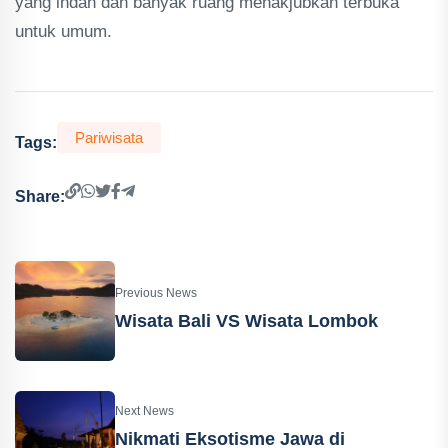
yang indah dan banyak ruang menakjubkan terbuka
untuk umum.
Pariwisata
Tags:
Share:
Previous News
Wisata Bali VS Wisata Lombok
Next News
Nikmati Eksotisme Jawa di