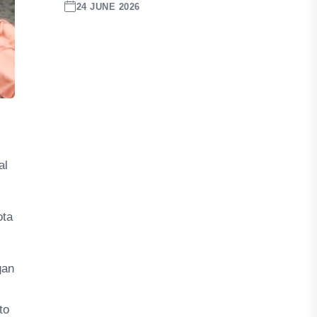
24 JUNE 2026
al
ota
gan
to