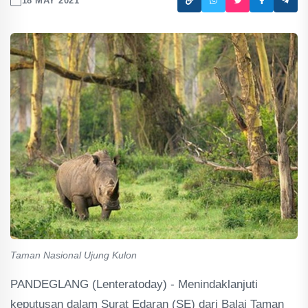
18 MAY 2021
Taman Nasional Ujung Kulon
PANDEGLANG (Lenteratoday) - Menindaklanjuti
keputusan dalam Surat Edaran (SE) dari Balai Taman