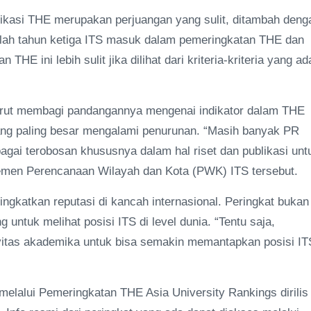
fikasi THE merupakan perjuangan yang sulit, ditambah deng
 adalah tahun ketiga ITS masuk dalam pemeringkatan THE dan
E ini lebih sulit jika dilihat dari kriteria-kriteria yang ad
 turut membagi pandangannya mengenai indikator dalam THE
 yang paling besar mengalami penurunan. “Masih banyak PR
bagai terobosan khususnya dalam hal riset dan publikasi unt
rtemen Perencanaan Wilayah dan Kota (PWK) ITS tersebut.
ngkatkan reputasi di kancah internasional. Peringkat bukan
 untuk melihat posisi ITS di level dunia. “Tentu saja,
civitas akademika untuk bisa semakin memantapkan posisi IT
 melalui Pemeringkatan THE Asia University Rankings dirilis