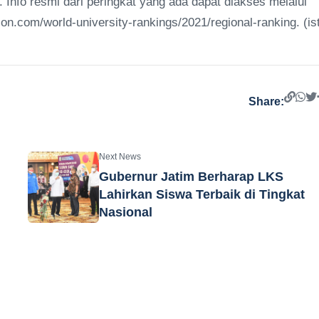
. Info resmi dari peringkat yang ada dapat diakses melalui
n.com/world-university-rankings/2021/regional-ranking. (is
Share:
Next News
Gubernur Jatim Berharap LKS
Lahirkan Siswa Terbaik di Tingkat
Nasional