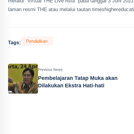
melalui “Virtual THE Live Asia” pada tanggal 3 Juni 2021
laman resmi THE atau melalui tautan timeshighereducatio
Pendidikan
Tags:
Previous News
Pembelajaran Tatap Muka akan
Dilakukan Ekstra Hati-hati