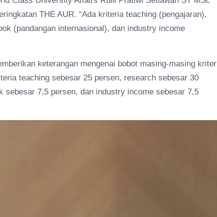
d Class University Affairs Rulli Pratiwi Setiawan ST MSc
ringkatan THE AUR. “Ada kriteria teaching (pengajaran),
utlook (pandangan internasional), dan industry income
 memberikan keterangan mengenai bobot masing-masing kriter
iteria teaching sebesar 25 persen, research sebesar 30
ook sebesar 7,5 persen, dan industry income sebesar 7,5