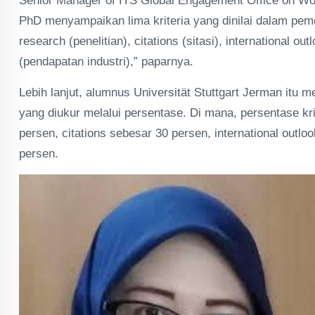
Senior Manager of ITS Global Engagement Office on Worl
PhD menyampaikan lima kriteria yang dinilai dalam peme
research (penelitian), citations (sitasi), international o
(pendapatan industri),” paparnya.
Lebih lanjut, alumnus Universität Stuttgart Jerman itu
yang diukur melalui persentase. Di mana, persentase kr
persen, citations sebesar 30 persen, international outl
persen.