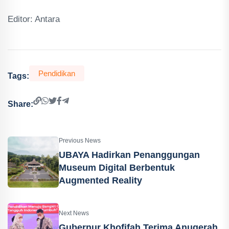
Editor: Antara
Pendidikan
Tags:
Share:
Previous News
UBAYA Hadirkan Penanggungan
Museum Digital Berbentuk
Augmented Reality
Next News
Gubernur Khofifah Terima Anugerah