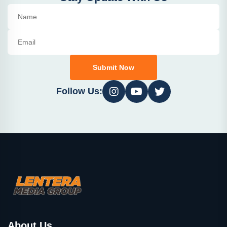
Submit Now
Follow Us:
About Us