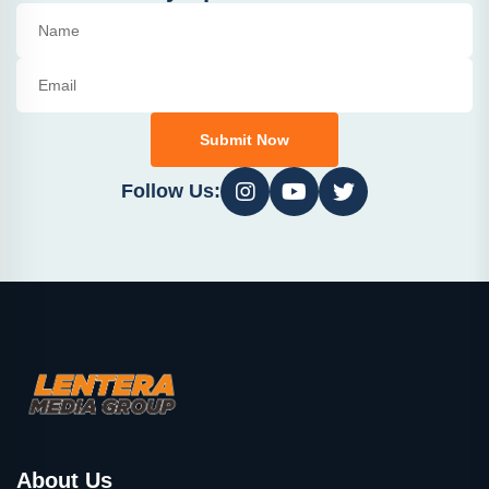
Submit Now
Follow Us:
About Us