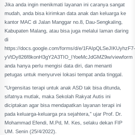
Jika anda ingin menikmati layanan ini caranya sangat
mudah, anda bisa kirimkan data anak dan keluarga ke
kantor MAC di Jalan Manggar no.8, Dau-Sengkaling,
Kabupaten Malang, atau bisa juga melalui laman daring
di
https://docs.google.com/forms/d/e/1FAIpQLSeJIKUyhzF7
yVtDy826f8konH3gY2A3TIO_IYoeMcJdGMZ9w/viewform
anda hanya perlu mengisi data diri, dan menanti
petugas untuk menyurvei lokasi tempat anda tinggal.
“Urgensitas terapi untuk anak ASD tak bisa ditunda,
sifatnya mutlak, maka Sekolah Rakyat Autis ini
diciptakan agar bisa mendapatkan layanan terapi ini
pada keluarga-keluarga pra sejahtera,” ujar Prof. Dr.
Mohammad Efendi, M.Pd, M. Kes, selaku dekan FIP
UM. Senin (25/4/2022).