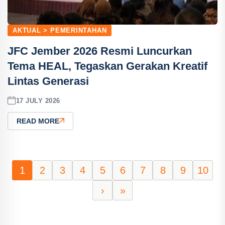
AKTUAL > PEMERINTAHAN
JFC Jember 2026 Resmi Luncurkan
Tema HEAL, Tegaskan Gerakan Kreatif
Lintas Generasi
17 JULY 2026
READ MORE
1
2
3
4
5
6
7
8
9
10
›
»