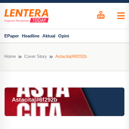
EPaper
Headline
Aktual
Opini
Home
Cover Story
Astacita|#6f292b
Astacita|#6f292b