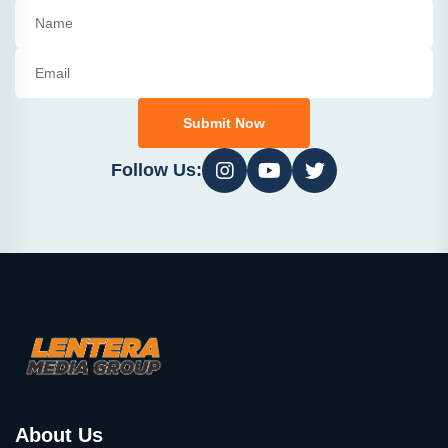
Submit Now
Follow Us:
About Us