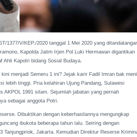
ST/1377/V/KEP./2020 tanggal 1 Mei 2020 yang ditandatanga
ramono, Kapolda Jatim Irjen Pol Luki Hermawan digantikan
af Ahli Kapolri bidang Sosial Budaya.
kini menjadi Semeru 1 ini? Jejak karir Fadil Imran bak meni
si lebih tinggi. Pria kelahiran Ujung Pandang, Sulawesi
ulus AKPOL 1991 silam. Sejumlah jabatan yang pernah
ya sebagai anggota Polri.
g reserse. Dibuktikan dengan keberhasilannya mengungkap
guncang ibukota beberapa tahun lalu. Seiring dengan
3 Tanjungpriok, Jakarta. Kemudian Direktur Reserse Krimin