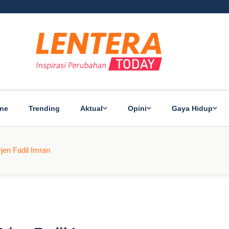
ine
Trending
Aktual
Opini
Gaya Hidup
jen Fadil Imran