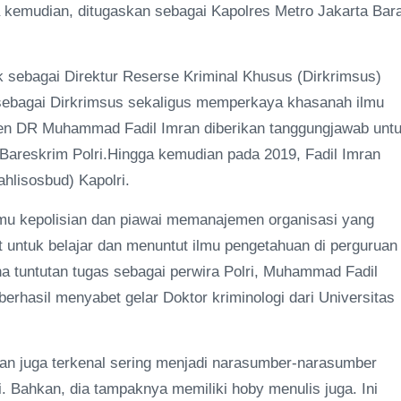
 kemudian, ditugaskan sebagai Kapolres Metro Jakarta Bara
uk sebagai Direktur Reserse Kriminal Khusus (Dirkrimsus)
 sebagai Dirkrimsus sekaligus memperkaya khasanah ilmu
gjen DR Muhammad Fadil Imran diberikan tanggungjawab unt
) Bareskrim Polri.Hingga kemudian pada 2019, Fadil Imran
hlisosbud) Kapolri.
u kepolisian dan piawai memanajemen organisasi yang
t untuk belajar dan menuntut ilmu pengetahuan di perguruan
ena tuntutan tugas sebagai perwira Polri, Muhammad Fadil
erhasil menyabet gelar Doktor kriminologi dari Universitas
Imran juga terkenal sering menjadi narasumber-narasumber
. Bahkan, dia tampaknya memiliki hoby menulis juga. Ini