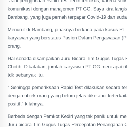
“Jadi penggunaan Rapid Test lebih terfokus, karena sto
komunikasi dengan manajemen PT GG. Saya kira langkah it
Bambang, yang juga pernah terpapar Covid-19 dan sud
Menurut dr Bambang, pihaknya berkaca pada kasus PT 
karyawan yang berstatus Pasien Dalam Pengawasan (PD
orang.
Hal senada disampaikan Juru Bicara Tim Gugus Tugas 
Chotib. Dikatakan, jumlah karyawan PT GG mencapai rib
tdk sebanyak itu.
“ Sehingga pemeriksaan Rapid Test dilakukan secara ter
dengan objek orang yang belum jelas diketahui keterka
positif,” kilahnya.
Berbeda dengan Pemkot Kediri yang tak panik untuk m
Juru bicara Tim Gugus Tugas Percepatan Penanganan Co