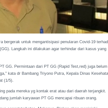
ra bergerak untuk mengantisipasi penularan Covid-19 terha
G). Langkah ini dilakukan agar terhindar dari kasus yang
T GG. Permintaan dari PT GG (Rapid Test,red) juga belum
ga,” kata dr Bambang Triyono Putra, Kepala Dinas Kesehat
t (1/5).
g pada mereka yg kontak erat atau dari daerah terjangkit.
 sedang jumlah karyawan PT GG mencapai ribuan orang.