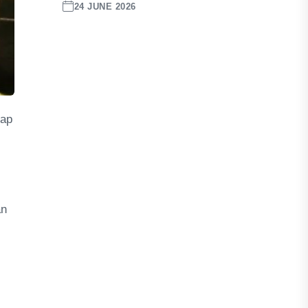
24 JUNE 2026
dap
an