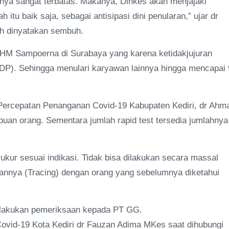
knya sangat terbatas. Makanya, Dinkes akan menjajaki
u baik saja, sebagai antisipasi dini penularan,” ujar dr
ah dinyatakan sembuh.
HM Sampoerna di Surabaya yang karena ketidakjujuran
P). Sehingga menulari karyawan lainnya hingga mencapai 
Percepatan Penanganan Covid-19 Kabupaten Kediri, dr Ahm
uan orang. Sementara jumlah rapid test tersedia jumlahnya
ukur sesuai indikasi. Tidak bisa dilakukan secara massal
itannya (Tracing) dengan orang yang sebelumnya diketahui
elakukan pemeriksaan kepada PT GG.
vid-19 Kota Kediri dr Fauzan Adima MKes saat dihubungi