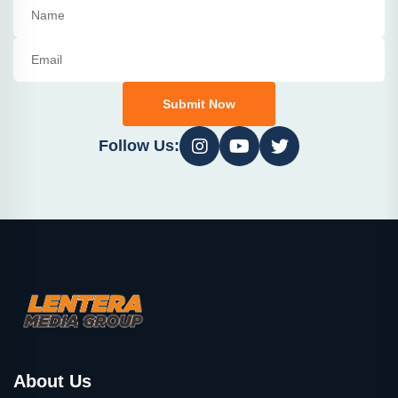
Submit Now
Follow Us:
About Us