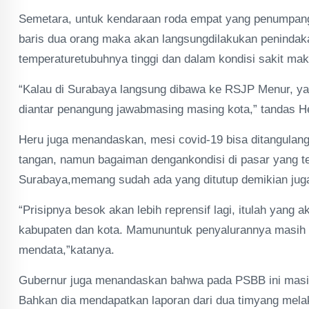
Semetara, untuk kendaraan roda empat yang penumpanga
baris dua orang maka akan langsungdilakukan penindak
temperaturetubuhnya tinggi dan dalam kondisi sakit ma
“Kalau di Surabaya langsung dibawa ke RSJP Menur, yan
diantar penangung jawabmasing masing kota,” tandas H
Heru juga menandaskan, mesi covid-19 bisa ditangulangi
tangan, namun bagaiman dengankondisi di pasar yang te
Surabaya,memang sudah ada yang ditutup demikian juga
“Prisipnya besok akan lebih reprensif lagi, itulah yan
kabupaten dan kota. Mamununtuk penyalurannya masih 
mendata,”katanya.
Gubernur juga menandaskan bahwa pada PSBB ini mas
Bahkan dia mendapatkan laporan dari dua timyang mela