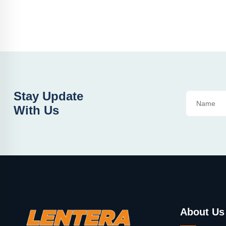
Stay Update
With Us
About Us