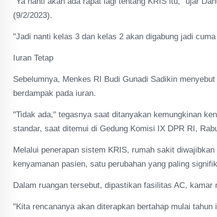
"Ya nanti akan ada rapat lagi tentang KRIS itu," ujar D
(9/2/2023).
"Jadi nanti kelas 3 dan kelas 2 akan digabung jadi cuma 
Iuran Tetap
Sebelumnya, Menkes RI Budi Gunadi Sadikin menyebut 
berdampak pada iuran.
"Tidak ada," tegasnya saat ditanyakan kemungkinan ke
standar, saat ditemui di Gedung Komisi IX DPR RI, Rabu
Melalui penerapan sistem KRIS, rumah sakit diwajibkan
kenyamanan pasien, satu perubahan yang paling signifik
Dalam ruangan tersebut, dipastikan fasilitas AC, kamar 
"Kita rencananya akan diterapkan bertahap mulai tahun i