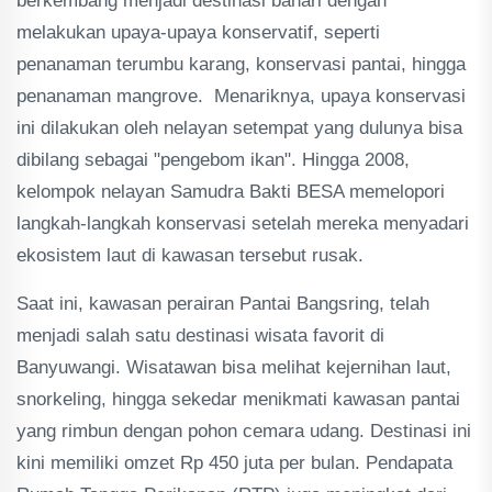
berkembang menjadi destinasi bahari dengan
melakukan upaya-upaya konservatif, seperti
penanaman terumbu karang, konservasi pantai, hingga
penanaman mangrove. Menariknya, upaya konservasi
ini dilakukan oleh nelayan setempat yang dulunya bisa
dibilang sebagai "pengebom ikan". Hingga 2008,
kelompok nelayan Samudra Bakti BESA memelopori
langkah-langkah konservasi setelah mereka menyadari
ekosistem laut di kawasan tersebut rusak.
Saat ini, kawasan perairan Pantai Bangsring, telah
menjadi salah satu destinasi wisata favorit di
Banyuwangi. Wisatawan bisa melihat kejernihan laut,
snorkeling, hingga sekedar menikmati kawasan pantai
yang rimbun dengan pohon cemara udang. Destinasi ini
kini memiliki omzet Rp 450 juta per bulan. Pendapata