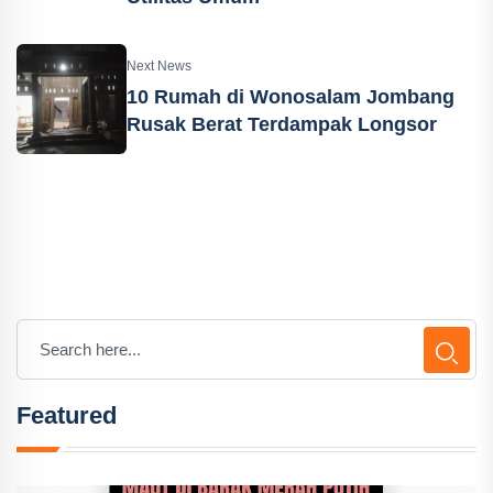
Next News
10 Rumah di Wonosalam Jombang
Rusak Berat Terdampak Longsor
Featured