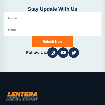
Stay Update With Us
Submit Now
Follow Us: