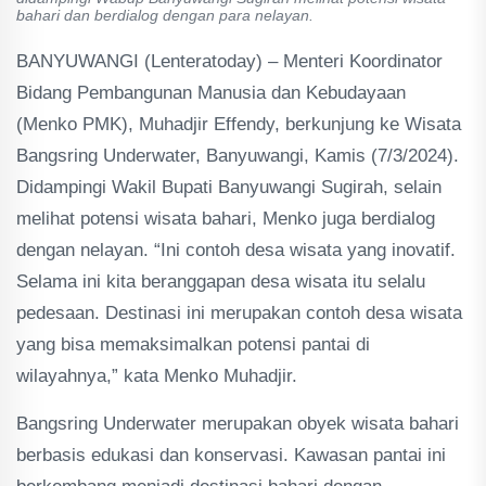
bahari dan berdialog dengan para nelayan.
BANYUWANGI (Lenteratoday) – Menteri Koordinator
Bidang Pembangunan Manusia dan Kebudayaan
(Menko PMK), Muhadjir Effendy, berkunjung ke Wisata
Bangsring Underwater, Banyuwangi, Kamis (7/3/2024).
Didampingi Wakil Bupati Banyuwangi Sugirah, selain
melihat potensi wisata bahari, Menko juga berdialog
dengan nelayan. “Ini contoh desa wisata yang inovatif.
Selama ini kita beranggapan desa wisata itu selalu
pedesaan. Destinasi ini merupakan contoh desa wisata
yang bisa memaksimalkan potensi pantai di
wilayahnya,” kata Menko Muhadjir.
Bangsring Underwater merupakan obyek wisata bahari
berbasis edukasi dan konservasi. Kawasan pantai ini