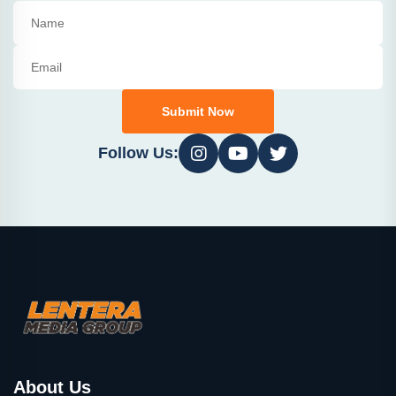
Submit Now
Follow Us:
About Us