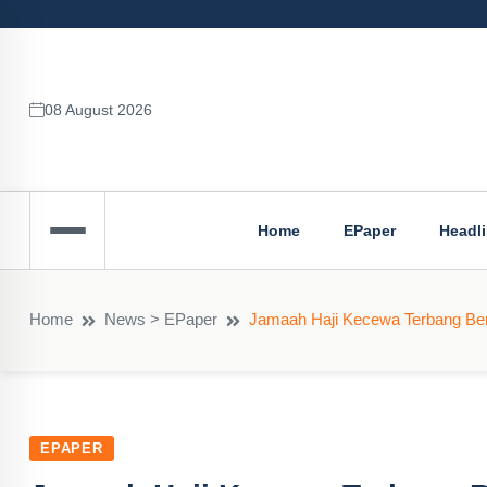
08 August 2026
Home
EPaper
Headl
Home
News > EPaper
Jamaah Haji Kecewa Terbang Ber
EPAPER