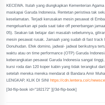
KECEWA. Itulah yang diungkapkan Kementerian Agama (
maskapai Garuda Indonesia. Rentetan peristiwa tak se
keselamatan. Terjadi kerusakan mesin pesawat di Emb
mengeluarkan api pada saat take off penerbangan jama
05). Seakan tak belajar dari masalah sebelumnya, gilira
mesin pesawat rusak. Jamaah yang sudah di fast track 
Donuhudan. Efek domino, jadwal- jadwal berikutnya tertu
waktu atau on time performance (OTP) Garuda Indonesi
keberangkatan pesawat Garuda Indonesia sangat tinggi
kursi roda dan 120 koper kabin yang tidak terangkut da
setelah mereka mereka mendarat di Bandara Amir Mu
LENGKAP, KLIK DI SINI
https://cdn.lentera.co/c/newsc
[3d-flip-book id="182172" ][/3d-flip-book]