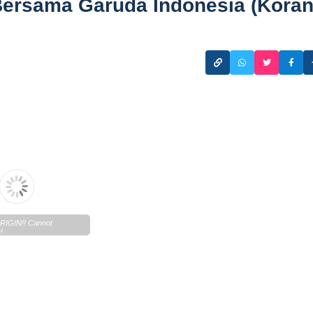
ersama Garuda Indonesia (Kora
IGIN!! Cannot
!
n.lentera.co/c/newscenter/lenteratoday/2024/05/27052024.pdf