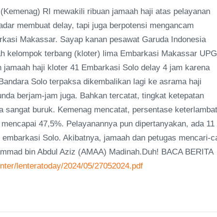
Kemenag) RI mewakili ribuan jamaah haji atas pelayanan
kadar membuat delay, tapi juga berpotensi mengancam
arkasi Makassar. Sayap kanan pesawat Garuda Indonesia
ah kelompok terbang (kloter) lima Embarkasi Makassar UPG
n jamaah haji kloter 41 Embarkasi Solo delay 4 jam karena
Bandara Solo terpaksa dikembalikan lagi ke asrama haji
nda berjam-jam juga. Bahkan tercatat, tingkat ketepatan
a sangat buruk. Kemenag mencatat, persentase keterlamba
, mencapai 47,5%. Pelayanannya pun dipertanyakan, ada 11
ri embarkasi Solo. Akibatnya, jamaah dan petugas mencari-ca
hammad bin Abdul Aziz (AMAA) Madinah.Duh! BACA BERITA
enter/lenteratoday/2024/05/27052024.pdf