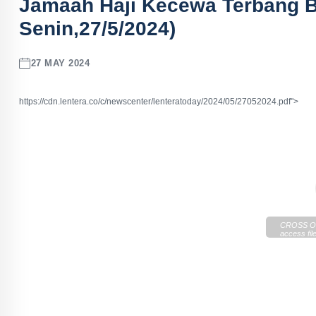
Jamaah Haji Kecewa Terbang B
Senin,27/5/2024)
27 MAY 2024
https://cdn.lentera.co/c/newscenter/lenteratoday/2024/05/27052024.pdf">
CROSS OR
access file
https://cd