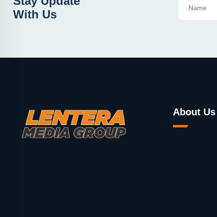
Stay Update
With Us
About Us