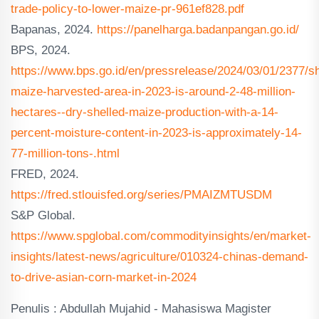
trade-policy-to-lower-maize-pr-961ef828.pdf
Bapanas, 2024.
https://panelharga.badanpangan.go.id/
BPS, 2024.
https://www.bps.go.id/en/pressrelease/2024/03/01/2377/sh
maize-harvested-area-in-2023-is-around-2-48-million-
hectares--dry-shelled-maize-production-with-a-14-
percent-moisture-content-in-2023-is-approximately-14-
77-million-tons-.html
FRED, 2024.
https://fred.stlouisfed.org/series/PMAIZMTUSDM
S&P Global.
https://www.spglobal.com/commodityinsights/en/market-
insights/latest-news/agriculture/010324-chinas-demand-
to-drive-asian-corn-market-in-2024
Penulis : Abdullah Mujahid - Mahasiswa Magister