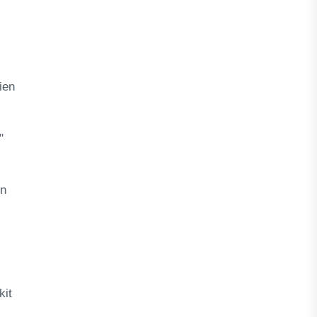
ien
"
un
kit