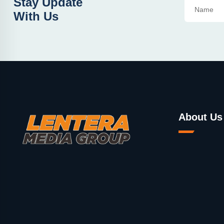
Stay Update
With Us
About Us