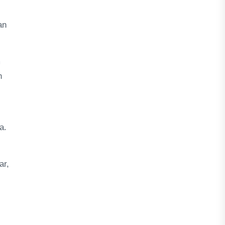
an
m
n
a.
ar,