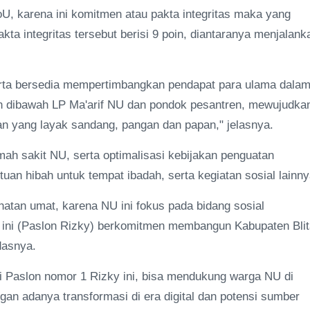
, karena ini komitmen atau pakta integritas maka yang
kta integritas tersebut berisi 9 poin, diantaranya menjalank
serta bersedia mempertimbangkan pendapat para ulama dala
n dibawah LP Ma'arif NU dan pondok pesantren, mewujudka
 yang layak sandang, pangan dan papan," jelasnya.
ah sakit NU, serta optimalisasi kebijakan penguatan
an hibah untuk tempat ibadah, serta kegiatan sosial lainny
atan umat, karena NU ini fokus pada bidang sosial
 ini (Paslon Rizky) berkomitmen membangun Kabupaten Blit
dasnya.
i Paslon nomor 1 Rizky ini, bisa mendukung warga NU di
an adanya transformasi di era digital dan potensi sumber