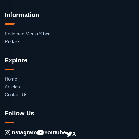
Information
Pedoman Media Siber
Redaksi
Explore
Home
Articles
Contact Us
Follow Us
Instagram
Youtube
X