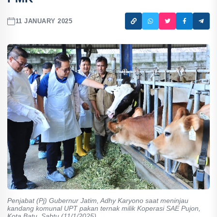
11 JANUARY 2025
Penjabat (Pj) Gubernur Jatim, Adhy Karyono saat meninjau
kandang komunal UPT pakan ternak milik Koperasi SAE Pujon,
Kota Batu, Sabtu (11/1/2025).