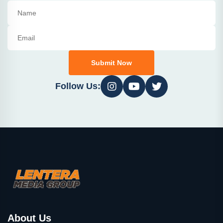
Submit Now
Follow Us:
About Us