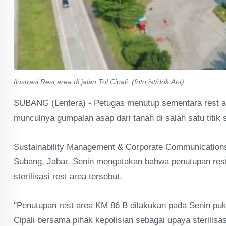
Ilustrasi Rest area di jalan Tol Cipali. (foto:ist/dok.Ant)
SUBANG (Lentera) - Petugas menutup sementara rest are
munculnya gumpalan asap dari tanah di salah satu titik s
Sustainability Management & Corporate Communications D
Subang, Jabar, Senin mengatakan bahwa penutupan rest a
sterilisasi rest area tersebut.
"Penutupan rest area KM 86 B dilakukan pada Senin pukul
Cipali bersama pihak kepolisian sebagai upaya sterilisa