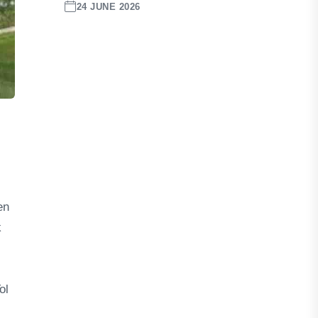
24 JUNE 2026
en
k
ol