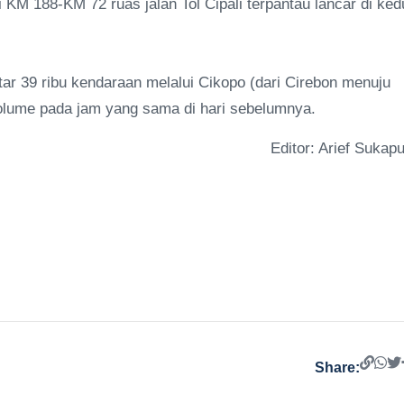
di KM 188-KM 72 ruas jalan Tol Cipali terpantau lancar di ke
tar 39 ribu kendaraan melalui Cikopo (dari Cirebon menuju
volume pada jam yang sama di hari sebelumnya.
Editor: Arief Sukapu
Share: