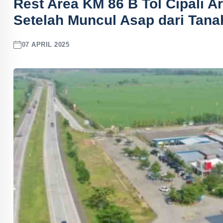
Rest Area KM 86 B Tol Cipali A
Setelah Muncul Asap dari Tana
07 APRIL 2025