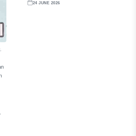
24 JUNE 2026
,
an
n
”