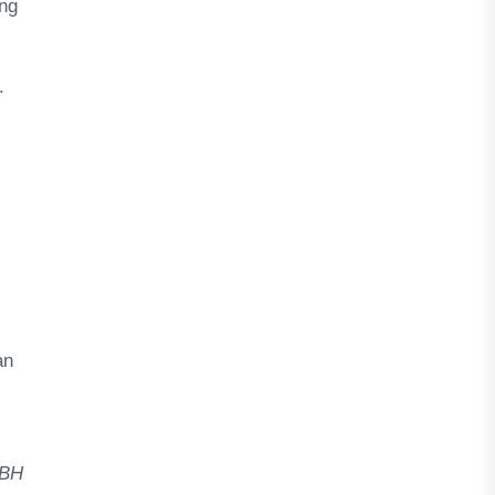
ng
.
an
 BH