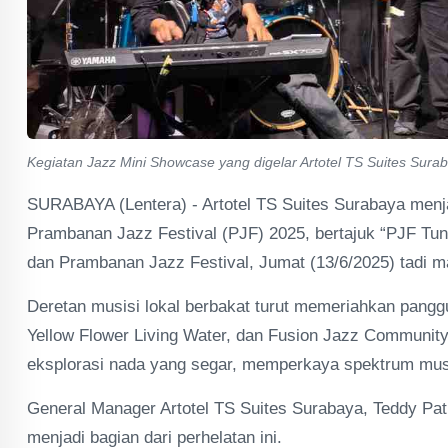
Kegiatan Jazz Mini Showcase yang digelar Artotel TS Suites Sura
SURABAYA (Lentera) - Artotel TS Suites Surabaya men
Prambanan Jazz Festival (PJF) 2025, bertajuk “PJF Tune
dan Prambanan Jazz Festival, Jumat (13/6/2025) tadi m
Deretan musisi lokal berbakat turut memeriahkan panggu
Yellow Flower Living Water, dan Fusion Jazz Communi
eksplorasi nada yang segar, memperkaya spektrum musi
General Manager Artotel TS Suites Surabaya, Teddy P
menjadi bagian dari perhelatan ini.