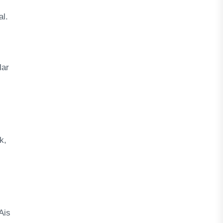
al.
lar
k,
Ais