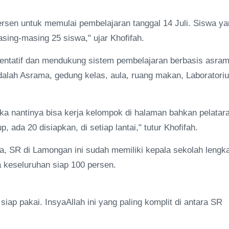
ersen untuk memulai pembelajaran tanggal 14 Juli. Siswa y
sing-masing 25 siswa," ujar Khofifah.
esentatif dan mendukung sistem pembelajaran berbasis asram
dalah Asrama, gedung kelas, aula, ruang makan, Laboratori
a nantinya bisa kerja kelompok di halaman bahkan pelatar
da 20 disiapkan, di setiap lantai," tutur Khofifah.
nya, SR di Lamongan ini sudah memiliki kepala sekolah lengk
 keseluruhan siap 100 persen.
iap pakai. InsyaAllah ini yang paling komplit di antara SR