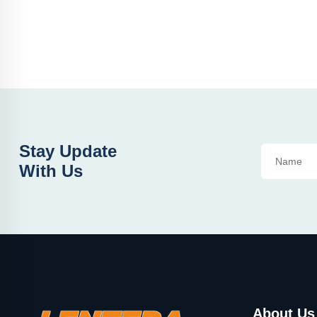
Stay Update
With Us
About Us