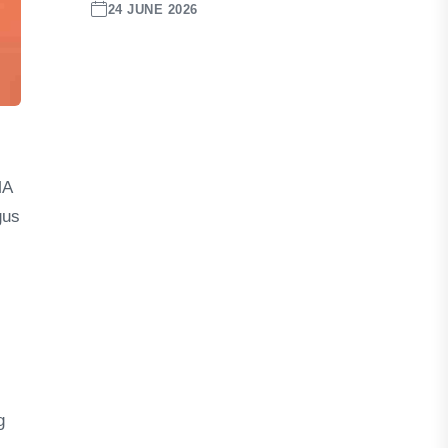
24 JUNE 2026
MA
gus
g