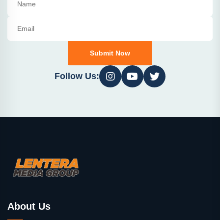
Submit Now
Follow Us:
About Us