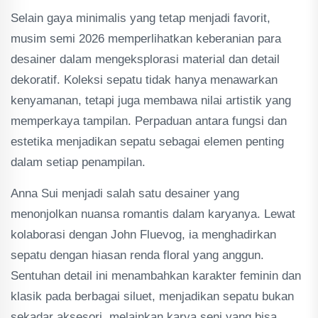
Selain gaya minimalis yang tetap menjadi favorit,
musim semi 2026 memperlihatkan keberanian para
desainer dalam mengeksplorasi material dan detail
dekoratif. Koleksi sepatu tidak hanya menawarkan
kenyamanan, tetapi juga membawa nilai artistik yang
memperkaya tampilan. Perpaduan antara fungsi dan
estetika menjadikan sepatu sebagai elemen penting
dalam setiap penampilan.
Anna Sui menjadi salah satu desainer yang
menonjolkan nuansa romantis dalam karyanya. Lewat
kolaborasi dengan John Fluevog, ia menghadirkan
sepatu dengan hiasan renda floral yang anggun.
Sentuhan detail ini menambahkan karakter feminin dan
klasik pada berbagai siluet, menjadikan sepatu bukan
sekadar aksesori, melainkan karya seni yang bisa