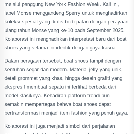
melalui panggung New York Fashion Week. Kali ini,
label Monse menggandeng Sperry untuk menghadirkan
koleksi spesial yang dirilis bertepatan dengan perayaan
ulang tahun Monse yang ke-10 pada September 2025.
Kolaborasi ini menghadirkan interpretasi baru dari boat
shoes yang selama ini identik dengan gaya kasual.
Dalam peragaan tersebut, boat shoes tampil dengan
sentuhan segar dan modern. Material jelly yang unik,
detail grommet yang khas, hingga desain grafiti yang
ekspresif membuat sepatu ini terlihat berbeda dari
model klasiknya. Kehadiran platform trendi pun
semakin mempertegas bahwa boat shoes dapat
bertransformasi menjadi item fashion yang penuh gaya.
Kolaborasi ini juga menjadi simbol dari perjalanan