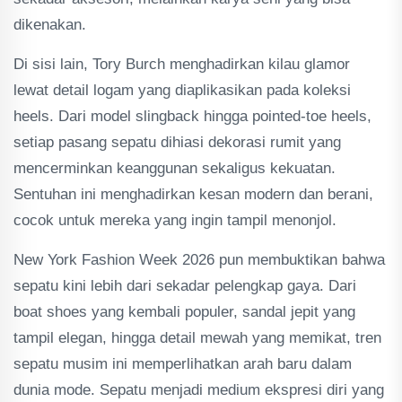
dikenakan.
Di sisi lain, Tory Burch menghadirkan kilau glamor
lewat detail logam yang diaplikasikan pada koleksi
heels. Dari model slingback hingga pointed-toe heels,
setiap pasang sepatu dihiasi dekorasi rumit yang
mencerminkan keanggunan sekaligus kekuatan.
Sentuhan ini menghadirkan kesan modern dan berani,
cocok untuk mereka yang ingin tampil menonjol.
New York Fashion Week 2026 pun membuktikan bahwa
sepatu kini lebih dari sekadar pelengkap gaya. Dari
boat shoes yang kembali populer, sandal jepit yang
tampil elegan, hingga detail mewah yang memikat, tren
sepatu musim ini memperlihatkan arah baru dalam
dunia mode. Sepatu menjadi medium ekspresi diri yang