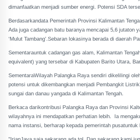
dimanfaatkan menjadi sumber energi. Potensi SDA terse
Berdasarkandata Pemerintah Provinsi Kalimantan Tengah 
Ada juga cadangan batu baranya mencapai 5,6 jutaton y
‘Mulut Tambang’.Sebaran lokasinya berada di daerah P
Sementarauntuk cadangan gas alam, Kalimantan Tengah m
equivalent) yang tersebar di Kabupaten Barito Utara, Ba
SementaraWilayah Palangka Raya sendiri dikelilingi ole
potensi untuk dikembangkan menjadi Pembangkit Listri
sungai dan danau yangada di Kalimantan Tengah.
Berkaca darikontribusi Palangka Raya dan Provinsi Kal
wilayahnya ini mendapatkan perhatian lebih. Ia mengak
nama instansi, berharap kepada pemerintah pusatuntu
"IrianJaya saja sekarang ada tol. Dan sekarang kami ju