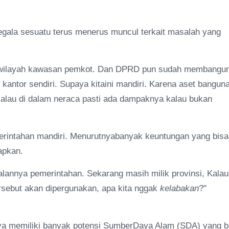
egala sesuatu terus menerus muncul terkait masalah yang
diwilayah kawasan pemkot. Dan DPRD pun sudah membangu
antor sendiri. Supaya kitaini mandiri. Karena aset bangun
tu kalau di dalam neraca pasti ada dampaknya kalau bukan
erintahan mandiri. Menurutnyabanyak keuntungan yang bisa
apkan.
alannya pemerintahan. Sekarang masih milik provinsi, Kalau
tersebut akan dipergunakan, apa kita nggak
kelabakan
?"
aya memiliki banyak potensi SumberDaya Alam (SDA) yang b