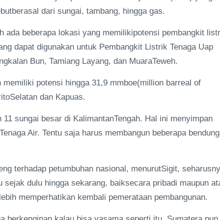
butberasal dari sungai, tambang, hingga gas.
ada beberapa lokasi yang memilikipotensi pembangkit listr
ang dapat digunakan untuk Pembangkit Listrik Tenaga Uap
angkalan Bun, Tamiang Layang, dan MuaraTeweh.
emiliki potensi hingga 31,9 mmboe(million barreal of
ritoSelatan dan Kapuas.
h 11 sungai besar di KalimantanTengah. Hal ini menyimpan
kTenaga Air. Tentu saja harus membangun beberapa bendun
teng terhadap petumbuhan nasional, menurutSigit, seharusn
u sejak dulu hingga sekarang, baiksecara pribadi maupun at
k lebih memperhatikan kembali pemerataan pembangunan.
ga berkenginan kalau bisa yasama seperti itu. Sumatera pun